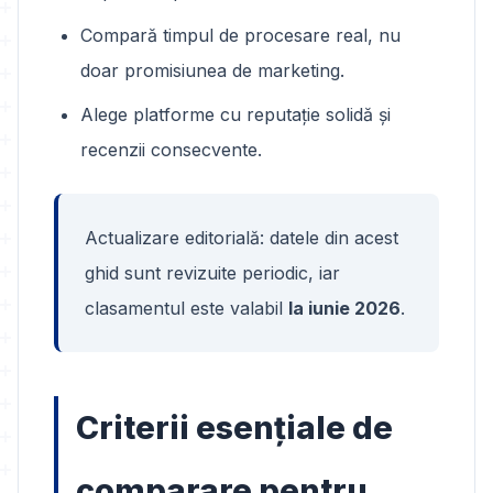
Compară timpul de procesare real, nu
doar promisiunea de marketing.
Alege platforme cu reputație solidă și
recenzii consecvente.
Actualizare editorială: datele din acest
ghid sunt revizuite periodic, iar
clasamentul este valabil
la iunie 2026
.
Criterii esențiale de
comparare pentru