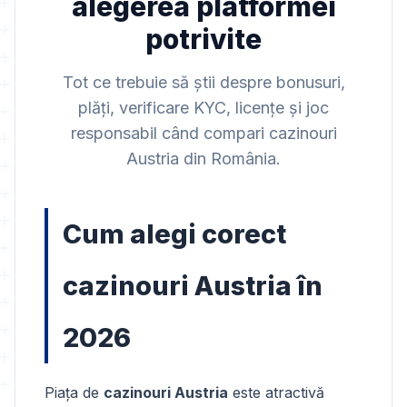
alegerea platformei
potrivite
Tot ce trebuie să știi despre bonusuri,
plăți, verificare KYC, licențe și joc
responsabil când compari cazinouri
Austria din România.
Cum alegi corect
cazinouri Austria în
2026
Piața de
cazinouri Austria
este atractivă