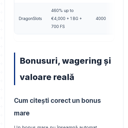
460% up to
DragonSlots
€4,000 + 1 BG +
4000
700 FS
Bonusuri, wagering și
valoare reală
Cum citești corect un bonus
mare
Un bonus mare nu înseamnă automat