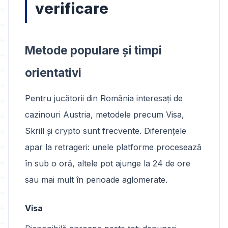
verificare
Metode populare și timpi
orientativi
Pentru jucătorii din România interesați de
cazinouri Austria, metodele precum Visa,
Skrill și crypto sunt frecvente. Diferențele
apar la retrageri: unele platforme procesează
în sub o oră, altele pot ajunge la 24 de ore
sau mai mult în perioade aglomerate.
Visa