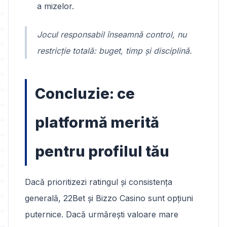
a mizelor.
Jocul responsabil înseamnă control, nu
restricție totală: buget, timp și disciplină.
Concluzie: ce
platformă merită
pentru profilul tău
Dacă prioritizezi ratingul și consistența
generală, 22Bet și Bizzo Casino sunt opțiuni
puternice. Dacă urmărești valoare mare