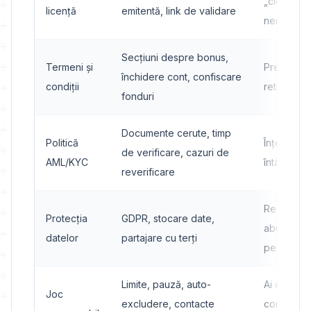
„clone” s
licență
emitentă, link de validare
neregleme
Secțiuni despre bonus,
Termeni și
Previi bloc
închidere cont, confiscare
condiții
retragere
fonduri
Documente cerute, timp
Politică
Înțelegi c
de verificare, cazuri de
AML/KYC
întârziate 
reverificare
Reduci ris
Protecția
GDPR, stocare date,
abuz al inf
datelor
partajare cu terți
personale
Limite, pauză, auto-
Ai control
Joc
excludere, contacte
comportam