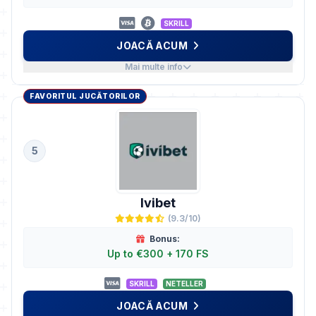
SKRILL
JOACĂ ACUM
Mai multe info
FAVORITUL JUCĂTORILOR
DE CE NE PLACE
RTP: 96%
Min Deposit: 10 RON
Payout speed: Up to 24 hours
5
Casino Games: 5500+
BINE DE ȘTIUT
Ivibet
Higher wagering requirements
(9.3/10)
Bonus:
Up to €300 + 170 FS
SKRILL
NETELLER
JOACĂ ACUM