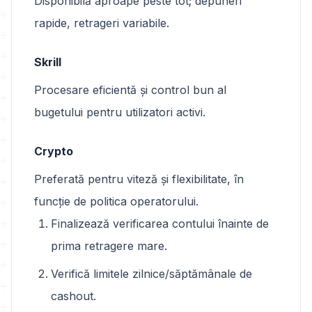
Disponibilă aproape peste tot; depuneri
rapide, retrageri variabile.
Skrill
Procesare eficientă și control bun al
bugetului pentru utilizatori activi.
Crypto
Preferată pentru viteză și flexibilitate, în
funcție de politica operatorului.
Finalizează verificarea contului înainte de
prima retragere mare.
Verifică limitele zilnice/săptămânale de
cashout.