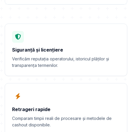
DE CE NE PLACE
RTP: 96%
Min Deposit: €1
Payout speed: 1-24 hours
Casino Games: 5000+
BINE DE ȘTIUT
Siguranță și licențiere
Limited table game selection
Verificăm reputația operatorului, istoricul plăților și
transparența termenilor.
Retrageri rapide
Comparam timpii reali de procesare și metodele de
cashout disponibile.