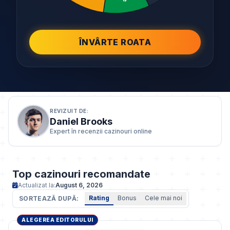
ÎNVÂRTE ROATA
REVIZUIT DE:
Daniel Brooks
Expert în recenzii cazinouri online
Top cazinouri recomandate
Actualizat la:
August 6, 2026
Rating
Bonus
Cele mai noi
SORTEAZĂ DUPĂ:
ALEGEREA EDITORULUI