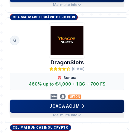
Mai multe info
CEA MAI MARE LIBRĂRIE DE JOCURI
DE CE NE PLACE
RTP: 97%
Min Deposit: €5
Payout speed: 1-3 hours
6
Casino Games: 4000+
BINE DE ȘTIUT
DragonSlots
Limited crypto options
(9.1/10)
Bonus:
460% up to €4,000 + 1 BG + 700 FS
JETON
JOACĂ ACUM
Mai multe info
CEL MAI BUN CAZINOU CRYPTO
DE CE NE PLACE