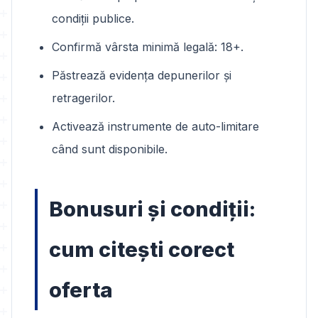
condiții publice.
Confirmă vârsta minimă legală: 18+.
Păstrează evidența depunerilor și
retragerilor.
Activează instrumente de auto-limitare
când sunt disponibile.
Bonusuri și condiții:
cum citești corect
oferta