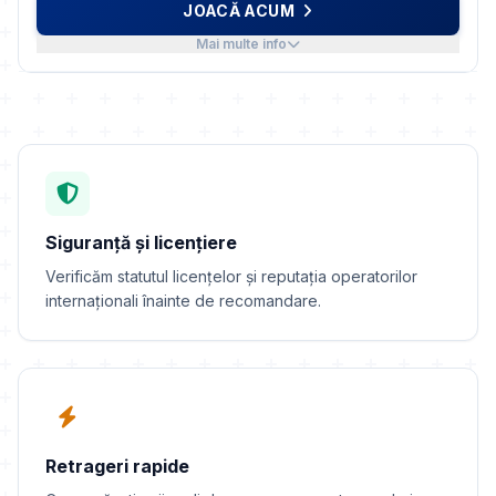
JOACĂ ACUM
Mai multe info
DE CE NE PLACE
RTP: 96%
Min Deposit: €1
Payout speed: 1-24 hours
Casino Games: 5000+
BINE DE ȘTIUT
Siguranță și licențiere
Limited table game selection
Verificăm statutul licențelor și reputația operatorilor
internaționali înainte de recomandare.
Retrageri rapide