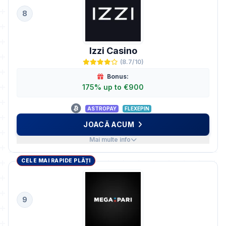
Min Deposit: €1
Payout speed: Under 1 hour
8
Casino Games: 7000+
BINE DE ȘTIUT
Izzi Casino
Interface can feel cluttered
(8.7/10)
Bonus:
175% up to €900
ASTROPAY
FLEXEPIN
JOACĂ ACUM
Mai multe info
CELE MAI RAPIDE PLĂȚI
DE CE NE PLACE
RTP: 96%
Min Deposit: €5
Payout speed: 1-24 hours
9
Casino Games: 4500+
BINE DE ȘTIUT