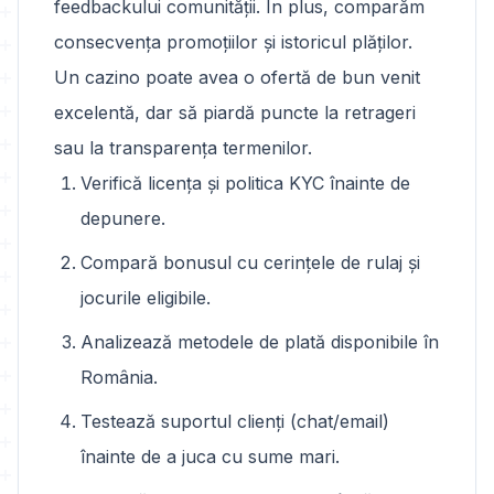
feedbackului comunității. În plus, comparăm
consecvența promoțiilor și istoricul plăților.
Un cazino poate avea o ofertă de bun venit
excelentă, dar să piardă puncte la retrageri
sau la transparența termenilor.
Verifică licența și politica KYC înainte de
depunere.
Compară bonusul cu cerințele de rulaj și
jocurile eligibile.
Analizează metodele de plată disponibile în
România.
Testează suportul clienți (chat/email)
înainte de a juca cu sume mari.