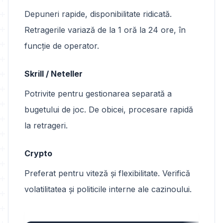
Depuneri rapide, disponibilitate ridicată.
Retragerile variază de la 1 oră la 24 ore, în
funcție de operator.
Skrill / Neteller
Potrivite pentru gestionarea separată a
bugetului de joc. De obicei, procesare rapidă
la retrageri.
Crypto
Preferat pentru viteză și flexibilitate. Verifică
volatilitatea și politicile interne ale cazinoului.