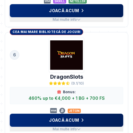
SKRILL
NETELLER
JOACĂ ACUM
Mai multe info
CEA MAI MARE BIBLIOTECĂ DE JOCURI
DE CE NE PLACE
RTP: 97%
Min Deposit: €5
Payout speed: 1-3 hours
6
Casino Games: 4000+
BINE DE ȘTIUT
DragonSlots
Limited crypto options
(9.1/10)
Bonus:
460% up to €4,000 + 1 BG + 700 FS
JETON
JOACĂ ACUM
Mai multe info