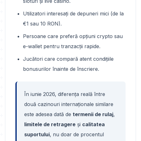
sloturi și live casino.
Utilizatori interesați de depuneri mici (de la
€1 sau 10 RON).
Persoane care preferă opțiuni crypto sau
e-wallet pentru tranzacții rapide.
Jucători care compară atent condițiile
bonusurilor înainte de înscriere.
În iunie 2026, diferența reală între
două cazinouri internaționale similare
este adesea dată de
termenii de rulaj
,
limitele de retragere
și
calitatea
suportului
, nu doar de procentul