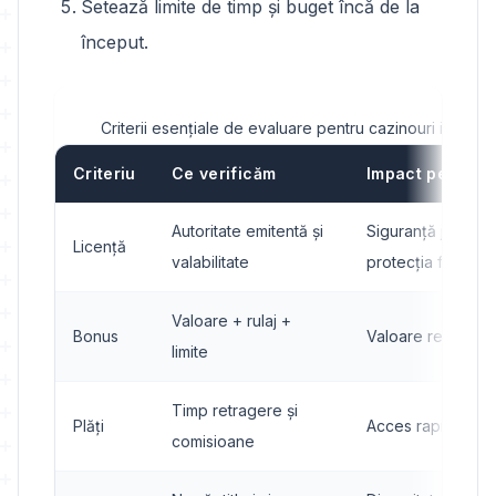
Setează limite de timp și buget încă de la
început.
Criterii esențiale de evaluare pentru cazinouri interna
Criteriu
Ce verificăm
Impact pentru j
Autoritate emitentă și
Siguranță juridică 
Licență
valabilitate
protecția fonduril
Valoare + rulaj +
Bonus
Valoare reală a of
limite
Timp retragere și
Plăți
Acces rapid la câș
comisioane