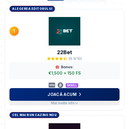
ALEGEREA EDITORULUI
1
22Bet
(9.9/10)
Bonus:
€1,500 + 150 FS
SKRILL
JOACĂ ACUM
Mai multe info
CEL MAI BUN CAZINO NOU
DE CE NE PLACE
RTP: 97%