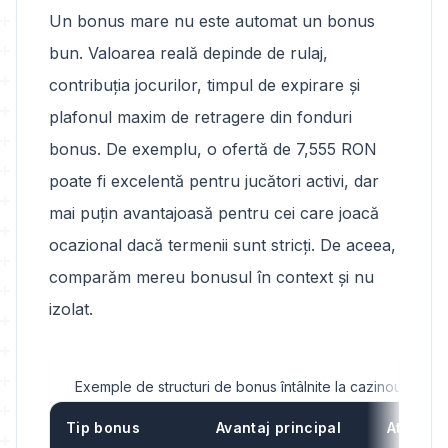
Un bonus mare nu este automat un bonus
bun. Valoarea reală depinde de rulaj,
contribuția jocurilor, timpul de expirare și
plafonul maxim de retragere din fonduri
bonus. De exemplu, o ofertă de 7,555 RON
poate fi excelentă pentru jucători activi, dar
mai puțin avantajoasă pentru cei care joacă
ocazional dacă termenii sunt stricți. De aceea,
comparăm mereu bonusul în context și nu
izolat.
Exemple de structuri de bonus întâlnite la cazinouri inter
Tip bonus
Avantaj principal
Atenție 