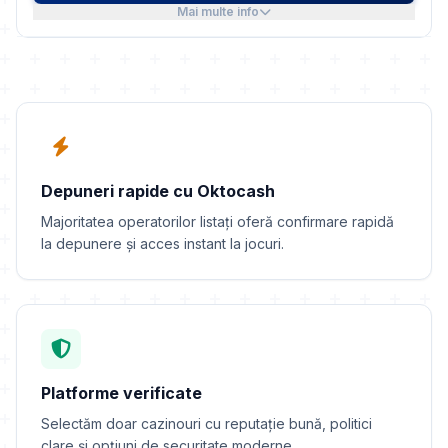
Mai multe info
DE CE NE PLACE
RTP: 96%
Min Deposit: €1
Payout speed: 1-24 hours
Casino Games: 5000+
BINE DE ȘTIUT
Depuneri rapide cu Oktocash
Limited table game selection
Majoritatea operatorilor listați oferă confirmare rapidă
la depunere și acces instant la jocuri.
Platforme verificate
Selectăm doar cazinouri cu reputație bună, politici
clare și opțiuni de securitate moderne.