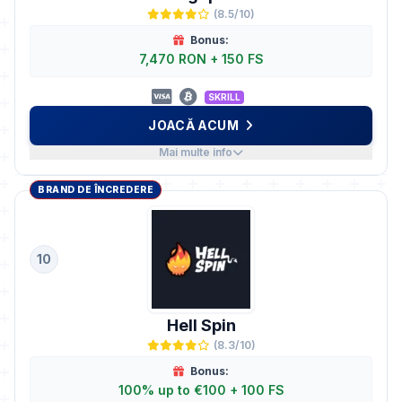
(8.5/10)
Bonus:
7,470 RON + 150 FS
SKRILL
JOACĂ ACUM
Mai multe info
BRAND DE ÎNCREDERE
DE CE NE PLACE
RTP: 96%
Min Deposit: 10 RON
Payout speed: Under 1 hour
10
Casino Games: 6000+
BINE DE ȘTIUT
Hell Spin
Support not always 24/7
(8.3/10)
Bonus:
100% up to €100 + 100 FS