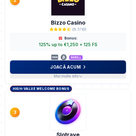
2
Casino Games: 5000+
BINE DE ȘTIUT
Bizzo Casino
Complex bonus terms
(9.7/10)
Bonus:
125% up to €1,250 + 125 FS
SKRILL
JOACĂ ACUM
Mai multe info
HIGH-VALUE WELCOME BONUS
DE CE NE PLACE
RTP: 96%
Min Deposit: €10
Payout speed: Instant
3
Casino Games: 6000+
BINE DE ȘTIUT
Slotrave
Fewer ongoing promotions