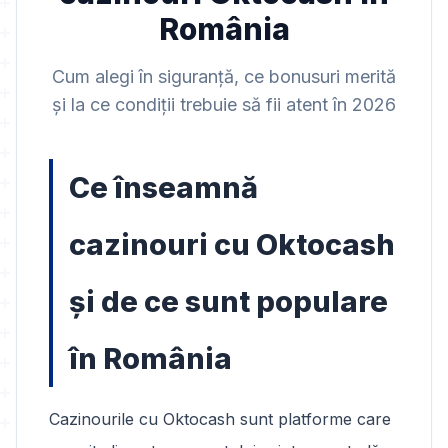
România
Cum alegi în siguranță, ce bonusuri merită
și la ce condiții trebuie să fii atent în 2026
Ce înseamnă
cazinouri cu Oktocash
și de ce sunt populare
în România
Cazinourile cu Oktocash sunt platforme care