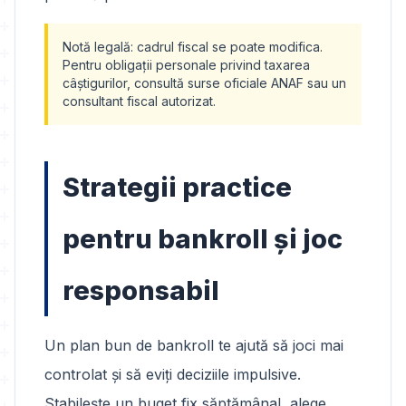
Notă legală: cadrul fiscal se poate modifica.
Pentru obligații personale privind taxarea
câștigurilor, consultă surse oficiale ANAF sau un
consultant fiscal autorizat.
Strategii practice
pentru bankroll și joc
responsabil
Un plan bun de bankroll te ajută să joci mai
controlat și să eviți deciziile impulsive.
Stabilește un buget fix săptămânal, alege