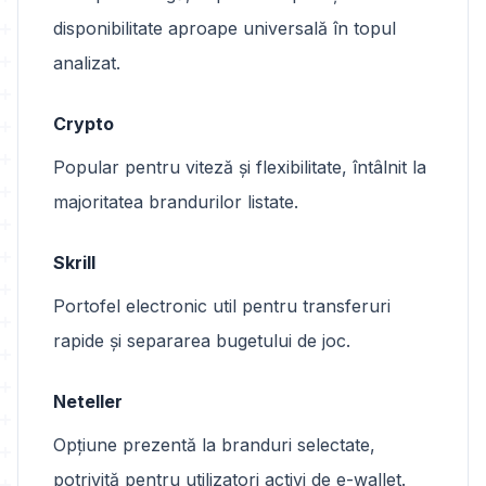
disponibilitate aproape universală în topul
analizat.
Crypto
Popular pentru viteză și flexibilitate, întâlnit la
majoritatea brandurilor listate.
Skrill
Portofel electronic util pentru transferuri
rapide și separarea bugetului de joc.
Neteller
Opțiune prezentă la branduri selectate,
potrivită pentru utilizatori activi de e-wallet.