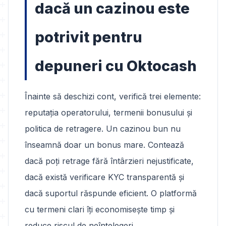
dacă un cazinou este
potrivit pentru
depuneri cu Oktocash
Înainte să deschizi cont, verifică trei elemente:
reputația operatorului, termenii bonusului și
politica de retragere. Un cazinou bun nu
înseamnă doar un bonus mare. Contează
dacă poți retrage fără întârzieri nejustificate,
dacă există verificare KYC transparentă și
dacă suportul răspunde eficient. O platformă
cu termeni clari îți economisește timp și
reduce riscul de neînțelegeri.