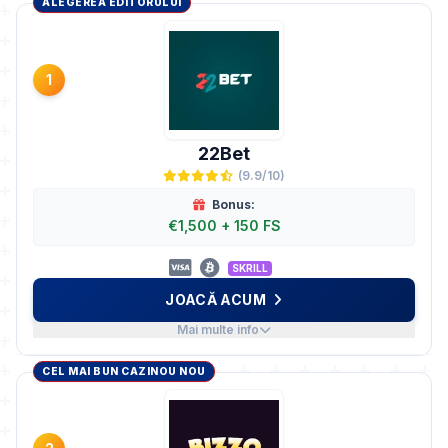
ALEGEREA EDITORULUI
1
22Bet
(9.9/10)
Bonus:
€1,500 + 150 FS
SKRILL
JOACĂ ACUM
Mai multe info
CEL MAI BUN CAZINOU NOU
DE CE NE PLACE
RTP: 97%
Min Deposit: €1
Payout speed: 1-24 hours