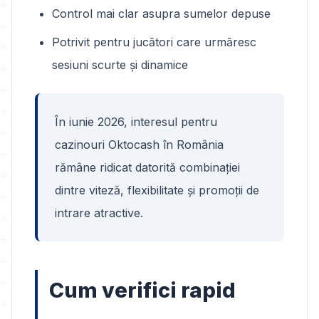
Control mai clar asupra sumelor depuse
Potrivit pentru jucători care urmăresc
sesiuni scurte și dinamice
În iunie 2026, interesul pentru
cazinouri Oktocash în România
rămâne ridicat datorită combinației
dintre viteză, flexibilitate și promoții de
intrare atractive.
Cum verifici rapid