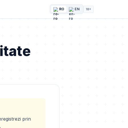
RO
EN
18+
itate
nregistrezi prin