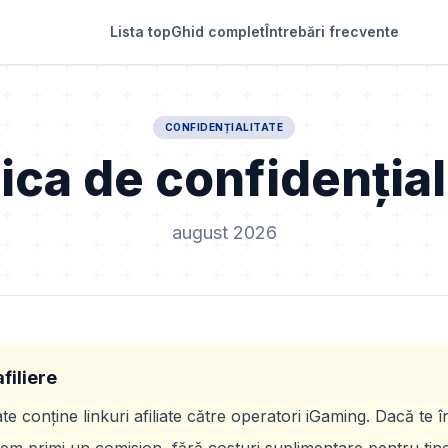
Lista top
Ghid complet
Întrebări frecvente
CONFIDENȚIALITATE
tica de confidențial
august 2026
filiere
te conține linkuri afiliate către operatori iGaming. Dacă te î