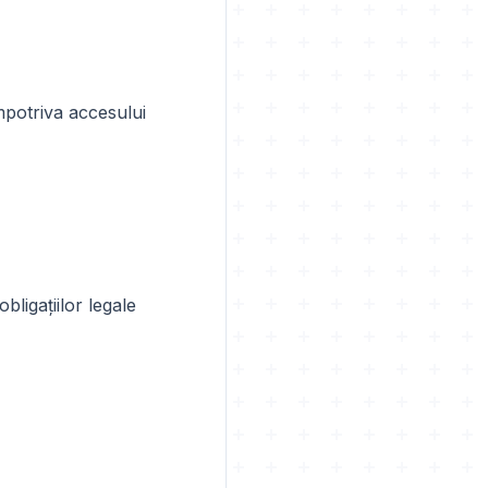
mpotriva accesului
bligațiilor legale