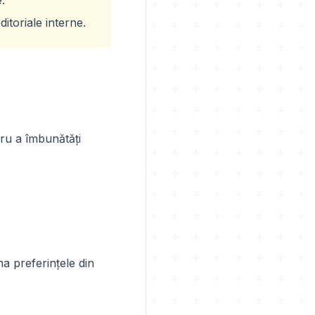
.
itoriale interne.
tru a îmbunătăți
na preferințele din