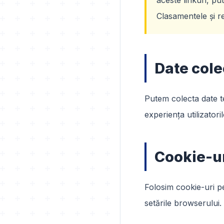
aceste linkuri, pu
Clasamentele și re
Date cole
Putem colecta date te
experiența utilizatori
Cookie-u
Folosim cookie-uri pen
setările browserului.