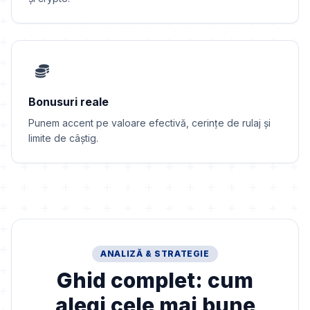
Bonusuri reale
Punem accent pe valoare efectivă, cerințe de rulaj și
limite de câștig.
ANALIZĂ & STRATEGIE
Ghid complet: cum
alegi cele mai bune