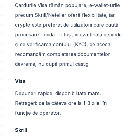
Cardurile Visa rămân populare, e-wallet-urile
precum Skrill/Neteller oferă flexibilitate, iar
crypto este preferat de utilizatorii care caută
procesare rapidă. Totuși, viteza finală depinde
și de verificarea contului (KYC), de aceea
recomandăm completarea documentelor
devreme, nu după primul câștig.
Visa
Depuneri rapide, disponibilitate mare.
Retrageri: de la câteva ore la 1-3 zile, în
funcție de operator.
Skrill