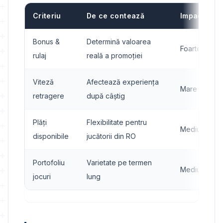
Criteriu
De ce contează
Impact în 
Bonus &
Determină valoarea
Foarte mare
rulaj
reală a promoției
Viteză
Afectează experiența
Mare
retragere
după câștig
Plăți
Flexibilitate pentru
Mediu-mare
disponibile
jucătorii din RO
Portofoliu
Varietate pe termen
Mediu
jocuri
lung