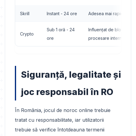
Skrill
Instant - 24 ore
Adesea mai rapid decât
Sub 1 oră - 24
Influențat de blockchain
Crypto
ore
procesare internă
Siguranță, legalitate și
joc responsabil în RO
În România, jocul de noroc online trebuie
tratat cu responsabilitate, iar utilizatorii
trebuie să verifice întotdeauna termenii