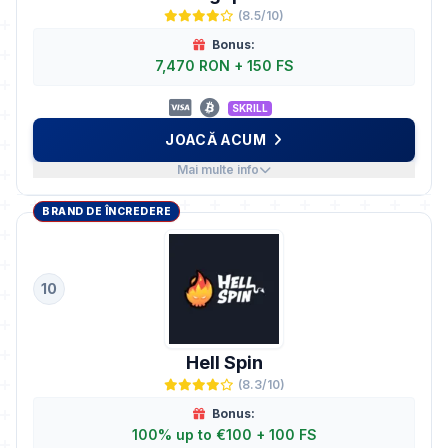
(8.5/10)
Bonus:
7,470 RON + 150 FS
SKRILL
JOACĂ ACUM
Mai multe info
BRAND DE ÎNCREDERE
DE CE NE PLACE
RTP: 96%
Min Deposit: 10 RON
Payout speed: Under 1 hour
10
Casino Games: 6000+
BINE DE ȘTIUT
Hell Spin
Support not always 24/7
(8.3/10)
Bonus:
100% up to €100 + 100 FS