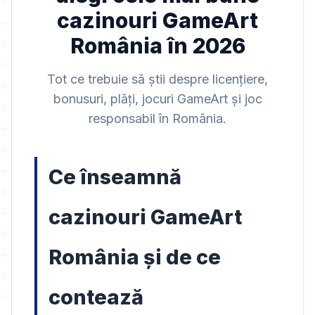
cazinouri GameArt
România în 2026
Tot ce trebuie să știi despre licențiere,
bonusuri, plăți, jocuri GameArt și joc
responsabil în România.
Ce înseamnă
cazinouri GameArt
România și de ce
contează