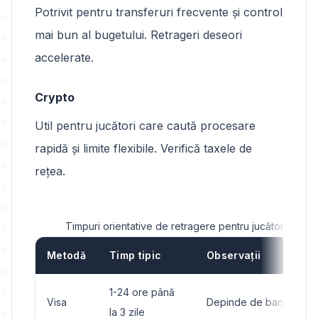
Potrivit pentru transferuri frecvente și control
mai bun al bugetului. Retrageri deseori
accelerate.
Crypto
Util pentru jucători care caută procesare
rapidă și limite flexibile. Verifică taxele de
rețea.
Timpuri orientative de retragere pentru jucători din R
Metodă
Timp tipic
Observații
1-24 ore până
Visa
Depinde de bancă și ve
la 3 zile