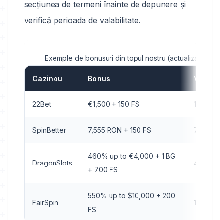
secțiunea de termeni înainte de depunere și
verifică perioada de valabilitate.
Exemple de bonusuri din topul nostru (actualizat iunie
Cazinou
Bonus
Valoar
22Bet
€1,500 + 150 FS
1500
SpinBetter
7,555 RON + 150 FS
7555
460% up to €4,000 + 1 BG
DragonSlots
4000
+ 700 FS
550% up to $10,000 + 200
FairSpin
10000
FS