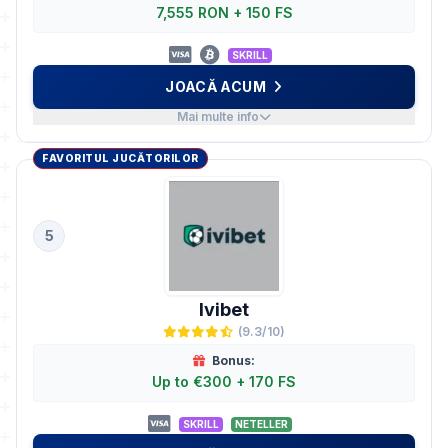
7,555 RON + 150 FS
SKRILL
JOACĂ ACUM
Mai multe info
FAVORITUL JUCĂTORILOR
DE CE NE PLACE
RTP: 96%
Min Deposit: 10 RON
Payout speed: Up to 24 hours
5
Casino Games: 5500+
BINE DE ȘTIUT
Ivibet
Higher wagering requirements
(9.3/10)
Bonus:
Up to €300 + 170 FS
SKRILL
NETELLER