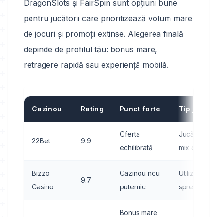
DragonSlots și FairSpin sunt opțiuni bune
pentru jucătorii care prioritizează volum mare
de jocuri și promoții extinse. Alegerea finală
depinde de profilul tău: bonus mare,
retragere rapidă sau experiență mobilă.
Cazinou
Rating
Punct forte
Tip jucător
Oferta
Jucători ca
22Bet
9.9
echilibrată
mix complet
Bizzo
Cazinou nou
Utilizatori or
9.7
Casino
puternic
spre noutăți
Bonus mare