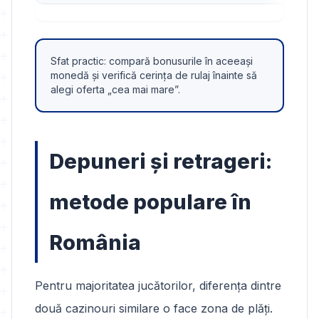
Sfat practic: compară bonusurile în aceeași
monedă și verifică cerința de rulaj înainte să
alegi oferta „cea mai mare”.
Depuneri și retrageri:
metode populare în
România
Pentru majoritatea jucătorilor, diferența dintre
două cazinouri similare o face zona de plăți.