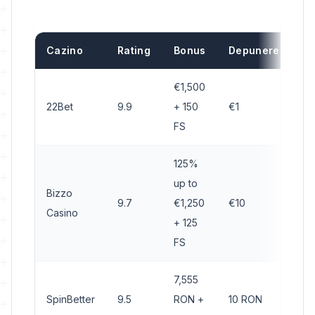
Cazino
Rating
Bonus
Depunere minim
€1,500
22Bet
9.9
+ 150
€1
FS
125%
up to
Bizzo
9.7
€1,250
€10
Casino
+ 125
FS
7,555
SpinBetter
9.5
RON +
10 RON