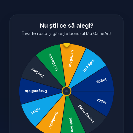
Nu știi ce să alegi?
Învârte roata și găsește bonusul tău GameArt!