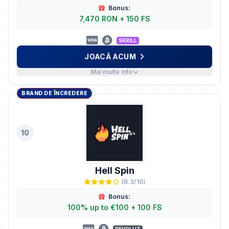
Bonus:
7,470 RON + 150 FS
SKRILL
JOACĂ ACUM
Mai multe info
BRAND DE ÎNCREDERE
DE CE NE PLACE
RTP: 96%
Min Deposit: 10 RON
Payout speed: Under 1 hour
10
Casino Games: 6000+
BINE DE ȘTIUT
Hell Spin
Support not always 24/7
(8.3/10)
Bonus:
100% up to €100 + 100 FS
REVOLUT