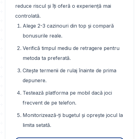
reduce riscul și îți oferă o experiență mai
controlată.
Alege 2-3 cazinouri din top și compară
bonusurile reale.
Verifică timpul mediu de retragere pentru
metoda ta preferată.
Citește termenii de rulaj înainte de prima
depunere.
Testează platforma pe mobil dacă joci
frecvent de pe telefon.
Monitorizează-ți bugetul și oprește jocul la
limita setată.