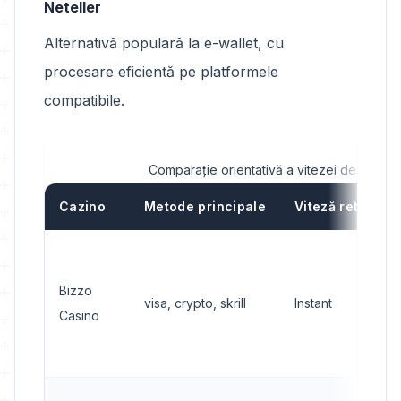
Neteller
Alternativă populară la e-wallet, cu
procesare eficientă pe platformele
compatibile.
Comparație orientativă a vitezei de retrag
Cazino
Metode principale
Viteză retrager
Bizzo
visa, crypto, skrill
Instant
Casino