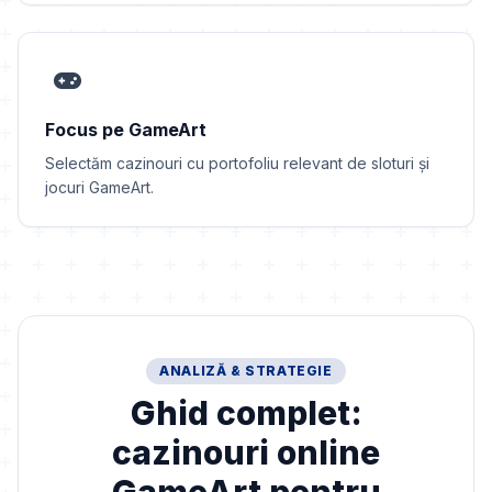
Focus pe GameArt
Selectăm cazinouri cu portofoliu relevant de sloturi și
jocuri GameArt.
ANALIZĂ & STRATEGIE
Ghid complet:
cazinouri online