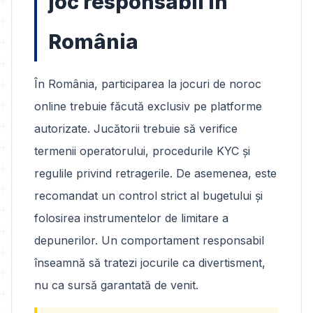
joc responsabil în
România
În România, participarea la jocuri de noroc
online trebuie făcută exclusiv pe platforme
autorizate. Jucătorii trebuie să verifice
termenii operatorului, procedurile KYC și
regulile privind retragerile. De asemenea, este
recomandat un control strict al bugetului și
folosirea instrumentelor de limitare a
depunerilor. Un comportament responsabil
înseamnă să tratezi jocurile ca divertisment,
nu ca sursă garantată de venit.