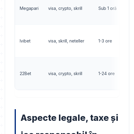
Megapari
visa, crypto, skrill
Sub 1 oră
Ivibet
visa, skrill, neteller
1-3 ore
22Bet
visa, crypto, skrill
1-24 ore
Aspecte legale, taxe și