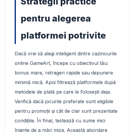
Strategii practice
pentru alegerea
platformei potrivite
Dacă vrei să alegi inteligent dintre cazinourile
online GameArt, începe cu obiectivul tău:
bonus mare, retrageri rapide sau depunere
minimă mică. Apoi filtrează platformele după
metodele de plată pe care le folosești deja.
Verifică dacă jocurile preferate sunt eligibile
pentru promoții și cât de clar sunt prezentate
condițiile. În final, testează cu sume mici
înainte de a mări miza. Această abordare