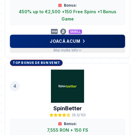
Bonus:
450% up to €2,500 +150 Free Spins +1 Bonus
Game
SKRILL
JOACĂ ACUM
Mai multe info
TOP BONUS DE BUN VENIT
DE CE NE PLACE
RTP: 97%
Min Deposit: €10
Payout speed: 1-3 hours
4
Casino Games: 7000+
BINE DE ȘTIUT
SpinBetter
Wagering: Bonus x40
(9.5/10)
Bonus:
7,555 RON + 150 FS