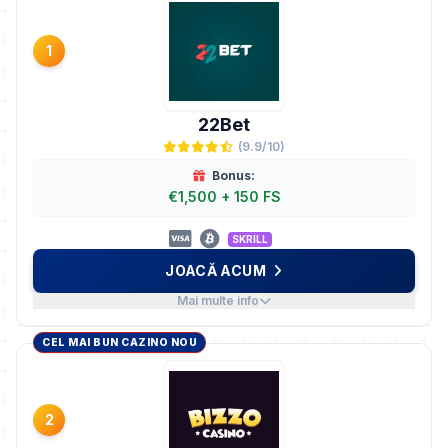
1
22Bet
(9.9/10)
Bonus:
€1,500 + 150 FS
SKRILL
JOACĂ ACUM
Mai multe info
CEL MAI BUN CAZINO NOU
DE CE NE PLACE
RTP: 97%
Min Deposit: €1
Payout speed: 1-24 hours
2
Casino Games: 5000+