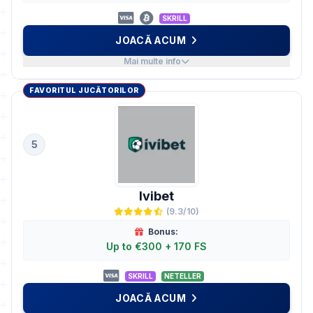
SKRILL
JOACĂ ACUM
Mai multe info
FAVORITUL JUCĂTORILOR
DE CE NE PLACE
RTP: 96%
Min Deposit: 10 RON
Payout speed: Up to 24 hours
5
Casino Games: 5500+
BINE DE ȘTIUT
Ivibet
Higher wagering requirements
(9.3/10)
Bonus:
Up to €300 + 170 FS
SKRILL
NETELLER
JOACĂ ACUM