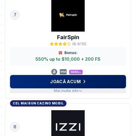
RTP: 96%
Min Deposit: €10
Payout speed: 1-24 hours
7
Casino Games: 8000+
BINE DE ȘTIUT
FairSpin
Withdrawal processing can be slow
(8.9/10)
Bonus:
550% up to $10,000 + 200 FS
SKRILL
JOACĂ ACUM
Mai multe info
CEL MAI BUN CAZINO MOBIL
DE CE NE PLACE
RTP: 97%
Min Deposit: €1
Payout speed: Under 1 hour
8
Casino Games: 7000+